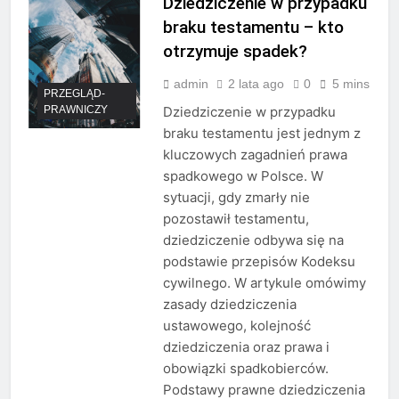
Dziedziczenie w przypadku
braku testamentu – kto
otrzymuje spadek?
admin
2 lata ago
0
5 mins
PRZEGLĄD-
PRAWNICZY
Dziedziczenie w przypadku
braku testamentu jest jednym z
kluczowych zagadnień prawa
spadkowego w Polsce. W
sytuacji, gdy zmarły nie
pozostawił testamentu,
dziedziczenie odbywa się na
podstawie przepisów Kodeksu
cywilnego. W artykule omówimy
zasady dziedziczenia
ustawowego, kolejność
dziedziczenia oraz prawa i
obowiązki spadkobierców.
Podstawy prawne dziedziczenia