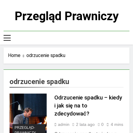
Skip
to
Przegląd Prawniczy
content
Home
odrzucenie spadku
odrzucenie spadku
Odrzucenie spadku – kiedy
i jak się na to
zdecydować?
admin
2 lata ago
0
4 mins
PRZEGLĄD-
PRAWNICZY