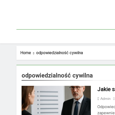
Skip
to
content
Home
odpowiedzialność cywilna
odpowiedzialność cywilna
Jakie 
Admin
Odpowied
zapewnien