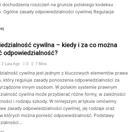
i dochodzenia roszczeń na gruncie polskiego kodeksu
. Ogólne zasady odpowiedzialności cywilnej Regulacje
cej
edzialność cywilna – kiedy i za co można
ć odpowiedzialność?
2 Lata Ago
0
7 Mins
zialność cywilna jest jednym z kluczowych elementów prawa
, który reguluje zasady ponoszenia odpowiedzialności za
yrządzone innym osobom. W polskim systemie prawnym
ialność cywilna może przybierać różne formy, w zależności
zności i rodzaju szkody. W niniejszym artykule omówimy
e zasady odpowiedzialności cywilnej, jej rodzaje oraz
 w których można ponieść odpowiedzialność. Podstawy
zialności…