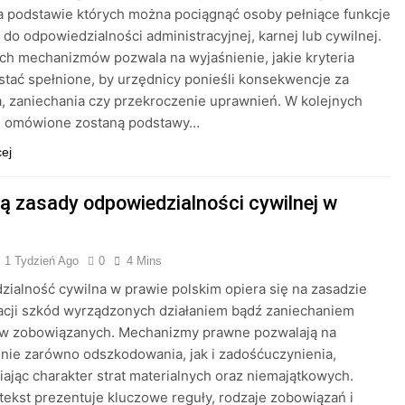
a podstawie których można pociągnąć osoby pełniące funkcje
 do odpowiedzialności administracyjnej, karnej lub cywilnej.
ych mechanizmów pozwala na wyjaśnienie, jakie kryteria
tać spełnione, by urzędnicy ponieśli konsekwencje za
, zaniechania czy przekroczenie uprawnień. W kolejnych
h omówione zostaną podstawy…
cej
są zasady odpowiedzialności cywilnej w
1 Tydzień Ago
0
4 Mins
ialność cywilna w prawie polskim opiera się na zasadzie
cji szkód wyrządzonych działaniem bądź zaniechaniem
w zobowiązanych. Mechanizmy prawne pozwalają na
ie zarówno odszkodowania, jak i zadośćuczynienia,
ając charakter strat materialnych oraz niemajątkowych.
tekst prezentuje kluczowe reguły, rodzaje zobowiązań i