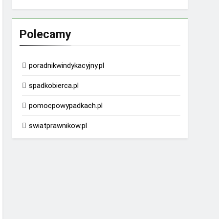
Polecamy
poradnikwindykacyjny.pl
spadkobierca.pl
pomocpowypadkach.pl
swiatprawnikow.pl