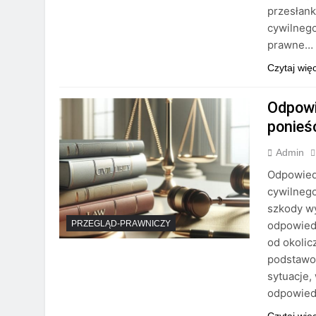
przesłank
cywilnego
prawne…
Czytaj wię
Odpowi
ponieś
Admin
Odpowied
cywilnego
szkody w
odpowiedz
PRZEGLĄD-PRAWNICZY
od okolic
podstawow
sytuacje,
odpowied