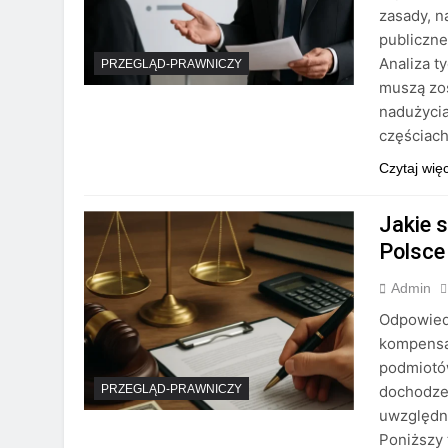
zasady, n
publiczne
Analiza t
PRZEGLĄD-PRAWNICZY
muszą zos
nadużycia
częściac
Czytaj wię
Jakie 
Polsce
Admin
Odpowiedz
kompensa
podmiotó
dochodzen
PRZEGLĄD-PRAWNICZY
uwzględni
Poniższy 