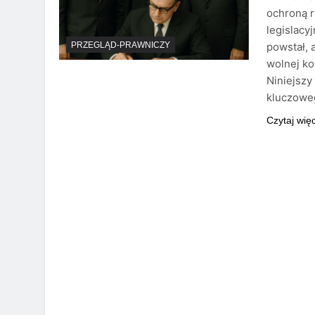
ochroną r
legislacy
powstał, 
PRZEGLĄD-PRAWNICZY
wolnej ko
Niniejszy
kluczoweg
Czytaj wię