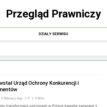
Przegląd Prawniczy
DZIAŁY SERWISU
wstał Urząd Ochrony Konkurencji i
mentów
5 Miesięcy Ago
0
4 Mins
u transformacji ustrojowej w Polsce kwestie związane z