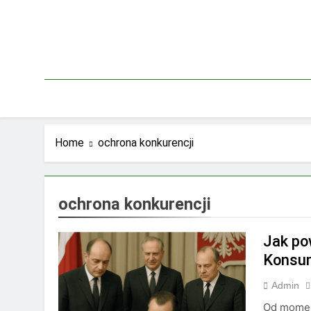
Skip
to
content
Home
ochrona konkurencji
ochrona konkurencji
Jak po
Konsu
Admin
Od moment