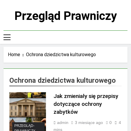
Skip
to
Przegląd Prawniczy
content
Home
Ochrona dziedzictwa kulturowego
Ochrona dziedzictwa kulturowego
Jak zmieniały się przepisy
dotyczące ochrony
zabytków
admin
3 miesiące ago
0
4
PRZEGLĄD-
mins
PRAWNICZY