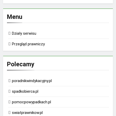
Menu
Działy serwisu
Przegląd prawniczy
Polecamy
poradnikwindykacyjny.pl
spadkobierca.pl
pomocpowypadkach.pl
swiatprawnikow.pl