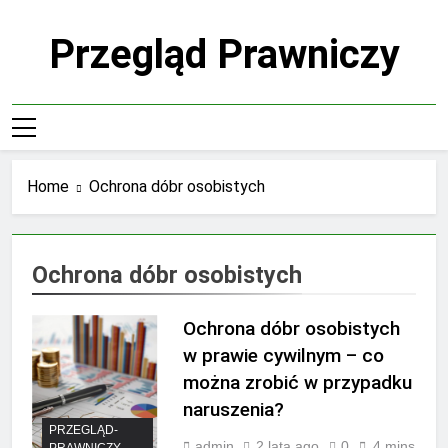
Skip
to
Przegląd Prawniczy
content
Home
Ochrona dóbr osobistych
Ochrona dóbr osobistych
Ochrona dóbr osobistych
w prawie cywilnym – co
można zrobić w przypadku
naruszenia?
PRZEGLĄD-
admin
2 lata ago
0
4 mins
PRAWNICZY