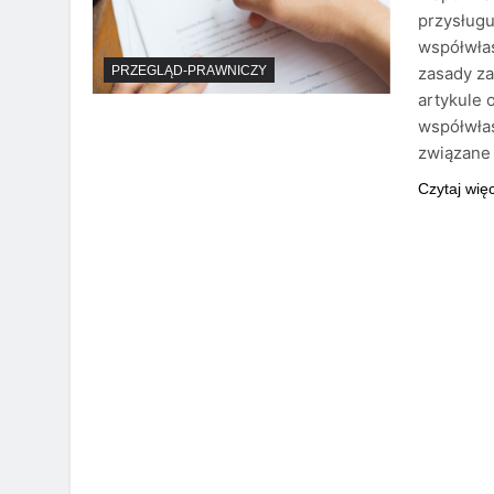
przysług
współwłas
zasady za
PRZEGLĄD-PRAWNICZY
artykule
współwłas
związane
Czytaj wię