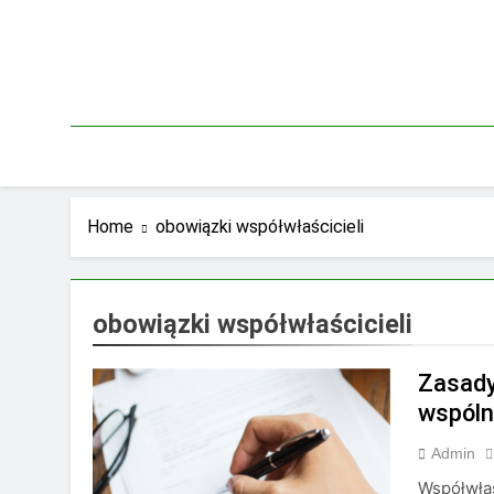
Skip
to
content
Home
obowiązki współwłaścicieli
obowiązki współwłaścicieli
Zasady
wspól
Admin
Współwłas