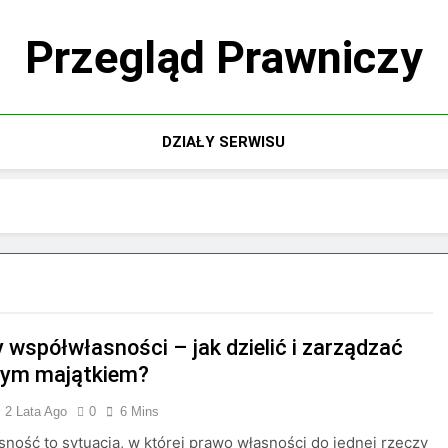
Przegląd Prawniczy
DZIAŁY SERWISU
 współwłasności – jak dzielić i zarządzać
nym majątkiem?
2 Lata Ago
0
6 Mins
ność to sytuacja, w której prawo własności do jednej rzeczy