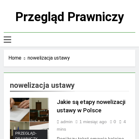
Skip
to
Przegląd Prawniczy
content
Home
nowelizacja ustawy
nowelizacja ustawy
Jakie są etapy nowelizacji
ustawy w Polsce
admin
1 miesiąc ago
0
4
mins
PRZEGLĄD-
Poniższy tekst omawia kolejne
PRAWNICZY