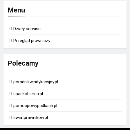
Menu
Działy serwisu
Przegląd prawniczy
Polecamy
poradnikwindykacyjny.pl
spadkobierca.pl
pomocpowypadkach.pl
swiatprawnikow.pl