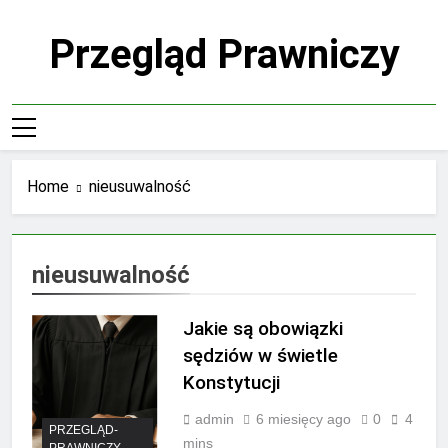
Skip
to
Przegląd Prawniczy
content
Home
nieusuwalność
nieusuwalność
Jakie są obowiązki
sędziów w świetle
Konstytucji
admin
6 miesięcy ago
0
4
PRZEGLĄD-
mins
PRAWNICZY