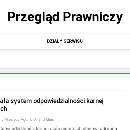
Przegląd Prawniczy
DZIAŁY SERWISU
iała system odpowiedzialności karnej
ich
5 Miesięcy Ago
0
3 Mins
powiedzialności karnej osób nieletnich stanowi odrębną