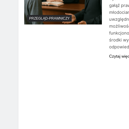
gałąź pra
młodocia
uwzględni
PRZEGLĄD-PRAWNICZY
możliwośc
funkcjon
środki wy
odpowiedz
Czytaj wię