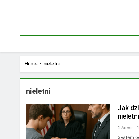
Skip
to
content
Home
nieletni
nieletni
Jak dz
nieletn
Admin
System od