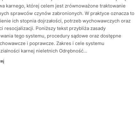
wa karnego, której celem jest zrównoważone traktowanie
nych sprawców czynów zabronionych. W praktyce oznacza to
enie ich stopnia dojrzałości, potrzeb wychowawczych oraz
i resocjalizacji. Poniższy tekst przybliża zasady
owania tego systemu, procedury sądowe oraz dostępne
chowawcze i poprawcze. Zakres i cele systemu
ialności karnej nieletnich Odrębność…
cej