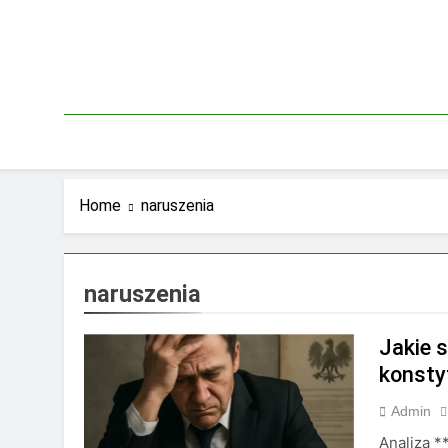
Skip
to
content
Home
naruszenia
naruszenia
Jakie 
konsty
Admin
Analiza *