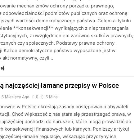
ikowanie mechanizmów ochrony porządku prawnego,
e odpowiedzialności podmiotów publicznych oraz ochronę
ejszych wartości demokratycznego państwa. Celem artykułu
ienie **konsekwencji** wynikających z nieprzestrzegania
stytucyjnych, z uwzględnieniem zarówno skutków prawnych,
itycznych czy społecznych. Podstawy prawne ochrony
cji Każde demokratyczne państwo wyposażone jest w
 akt normatywny, czyli…
cej
są najczęściej łamane przepisy w Polsce
6 Miesięcy Ago
0
5 Mins
prawne w Polsce określają zasady postępowania obywateli
ytucji. Choć większość z nas stara się przestrzegać prawa, w
najczęściej dochodzi do naruszeń, które mogą prowadzić do
 konsekwencji finansowych lub karnych. Poniższy artykuł
jczęściej łamane regulacje, wskazując przyczyny ich