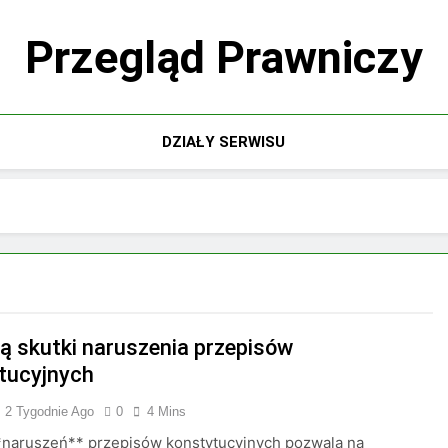
Przegląd Prawniczy
DZIAŁY SERWISU
są skutki naruszenia przepisów
tucyjnych
2 Tygodnie Ago
0
4 Mins
*naruszeń** przepisów konstytucyjnych pozwala na