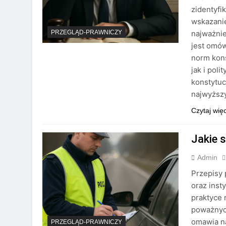
zidentyf
wskazani
najważni
PRZEGLĄD-PRAWNICZY
jest omów
norm kon
jak i pol
konstytu
najwyższy
Czytaj wię
Jakie 
Admin
Przepisy 
oraz inst
praktyce 
poważnych
omawia na
PRZEGLĄD-PRAWNICZY