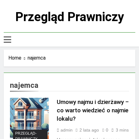
Skip
to
Przegląd Prawniczy
content
Home
najemca
najemca
Umowy najmu i dzierżawy –
co warto wiedzieć o najmie
lokalu?
admin
2 lata ago
0
3 mins
PRZEGLĄD-
PRAWNICZY