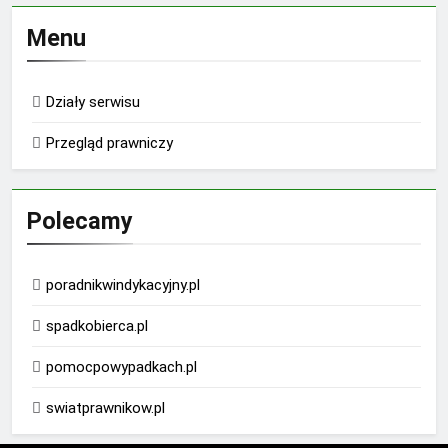
Menu
Działy serwisu
Przegląd prawniczy
Polecamy
poradnikwindykacyjny.pl
spadkobierca.pl
pomocpowypadkach.pl
swiatprawnikow.pl