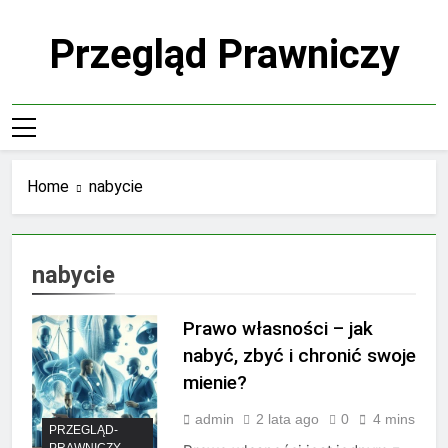
Skip
to
Przegląd Prawniczy
content
Home
nabycie
nabycie
Prawo własności – jak
nabyć, zbyć i chronić swoje
mienie?
admin
2 lata ago
0
4 mins
PRZEGLĄD-
PRAWNICZY