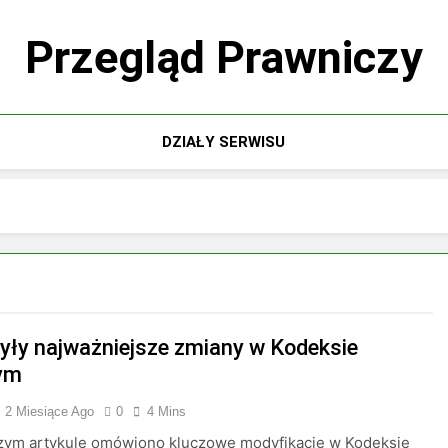
Przegląd Prawniczy
DZIAŁY SERWISU
były najważniejsze zmiany w Kodeksie
ym
2 Miesiące Ago
0
4 Mins
szym artykule omówiono kluczowe modyfikacje w Kodeksie