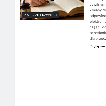
cywilnym,
Zmiany t
odpowied
PRZEGLĄD-PRAWNICZY
elektroni
części: o
przesłank
dla orzec
Czytaj wię