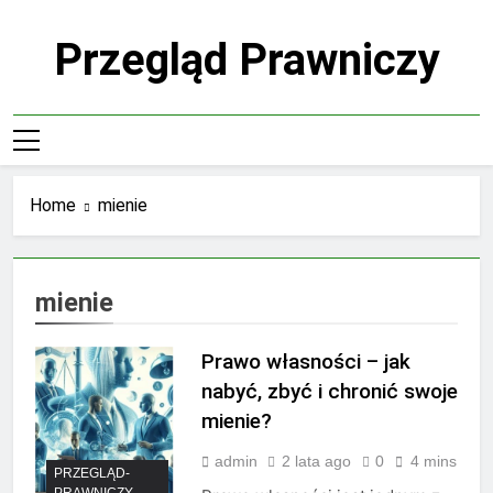
Skip
to
Przegląd Prawniczy
content
Home
mienie
mienie
Prawo własności – jak
nabyć, zbyć i chronić swoje
mienie?
admin
2 lata ago
0
4 mins
PRZEGLĄD-
PRAWNICZY