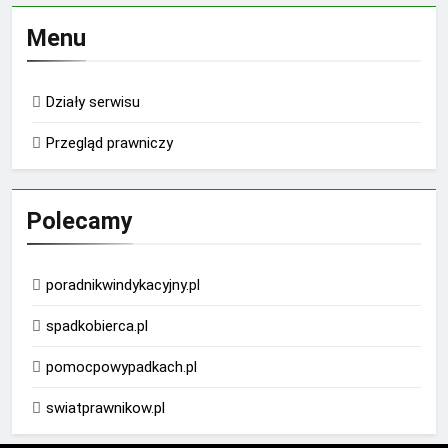
Menu
Działy serwisu
Przegląd prawniczy
Polecamy
poradnikwindykacyjny.pl
spadkobierca.pl
pomocpowypadkach.pl
swiatprawnikow.pl