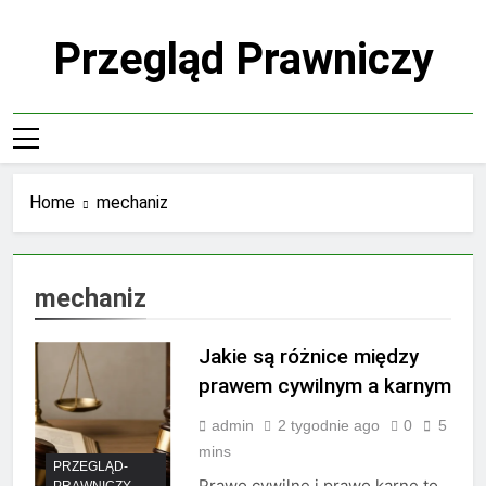
Skip
to
Przegląd Prawniczy
content
Home
mechaniz
mechaniz
Jakie są różnice między
prawem cywilnym a karnym
admin
2 tygodnie ago
0
5
mins
PRZEGLĄD-
Prawo cywilne i prawo karne to
PRAWNICZY