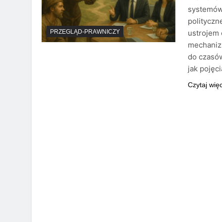
systemów 
polityczn
ustrojem 
PRZEGLĄD-PRAWNICZY
mechanizm
do czasów
jak pojęc
Czytaj wię