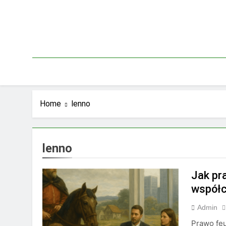
Skip
to
content
Home
lenno
lenno
Jak pr
współc
Admin
Prawo fe