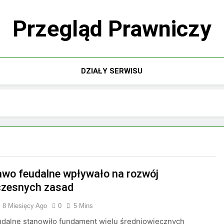
Przegląd Prawniczy
DZIAŁY SERWISU
awo feudalne wpływało na rozwój
zesnych zasad
8 Miesięcy Ago
0
5 Mins
udalne stanowiło fundament wielu średniowiecznych