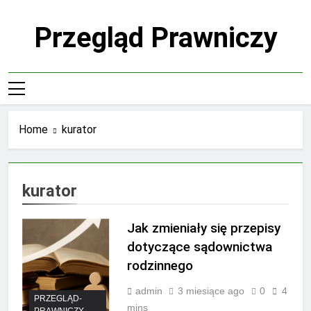
Skip
to
Przegląd Prawniczy
content
Home
kurator
kurator
Jak zmieniały się przepisy
dotyczące sądownictwa
rodzinnego
admin
3 miesiące ago
0
4
PRZEGLĄD-
mins
PRAWNICZY