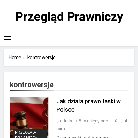
Skip
to
Przegląd Prawniczy
content
Home
kontrowersje
kontrowersje
Jak działa prawo łaski w
Polsce
admin
8 miesięcy ago
0
4
mins
PRZEGLĄD-
Prawo łaski jest jednym z
PRAWNICZY