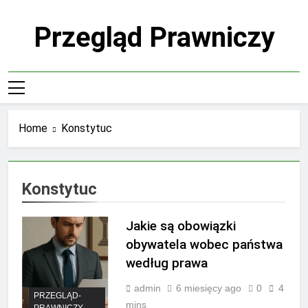
Skip
to
Przegląd Prawniczy
content
Home
Konstytuc
Konstytuc
Jakie są obowiązki
obywatela wobec państwa
według prawa
admin
6 miesięcy ago
0
4
PRZEGLĄD-
mins
PRAWNICZY