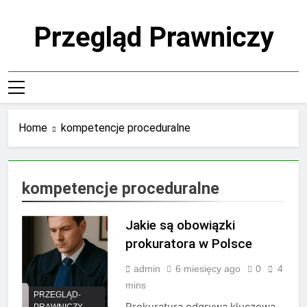
Skip
to
Przegląd Prawniczy
content
Home
kompetencje proceduralne
kompetencje proceduralne
Jakie są obowiązki
prokuratora w Polsce
admin
6 miesięcy ago
0
4
mins
PRZEGLĄD-
Prokuratura odgrywa kluczową
PRAWNICZY