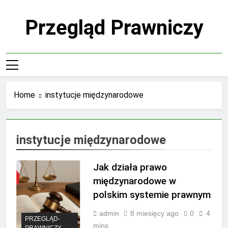
Skip
to
Przegląd Prawniczy
content
Home
instytucje międzynarodowe
instytucje międzynarodowe
Jak działa prawo
międzynarodowe w
polskim systemie prawnym
admin
8 miesięcy ago
0
4
PRZEGLĄD-
mins
PRAWNICZY