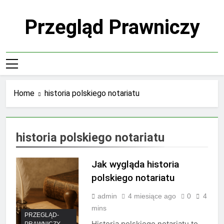
Skip
to
Przegląd Prawniczy
content
Home
historia polskiego notariatu
historia polskiego notariatu
Jak wygląda historia
polskiego notariatu
admin
4 miesiące ago
0
4
mins
PRZEGLĄD-
Historia polskiego notariatu to
PRAWNICZY