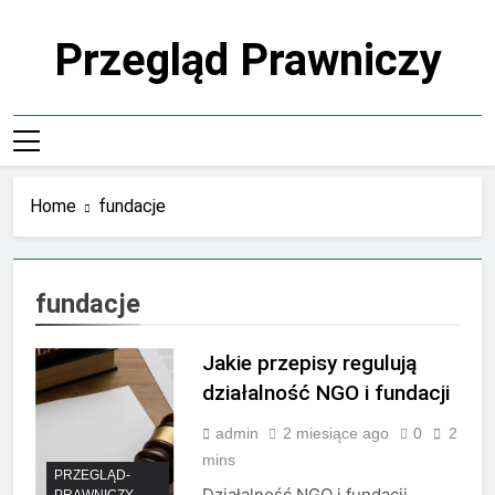
Skip
to
Przegląd Prawniczy
content
Home
fundacje
fundacje
Jakie przepisy regulują
działalność NGO i fundacji
admin
2 miesiące ago
0
2
mins
PRZEGLĄD-
Działalność NGO i fundacji
PRAWNICZY