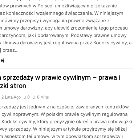
ntów prawnych w Polsce, umożliwiającym przekazanie
bez konieczności wzajemnego świadczenia. W niniejszym
 omówimy przepisy i wymagania prawne związane z
m umowy darowizny, aby ułatwić zrozumienie tego procesu
darczyńcom, jak i obdarowanym. Podstawy prawne umowy
y Umowa darowizny jest regulowana przez Kodeks cywilny, a
j przez…
cej
sprzedaży w prawie cywilnym – prawa i
zki stron
2 Lata Ago
0
6 Mins
zedaży jest jednym z najczęściej zawieranych kontraktów
e cywilnoprawnym. W polskim prawie cywilnym regulowana
z Kodeks cywilny, który precyzyjnie określa prawa i obowiązki
wy sprzedaży. W niniejszym artykule przyjrzymy się bliżej
m aspektom tej umowy, w tym obowiązkom sprzedawcy i