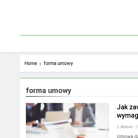
Skip
to
content
Home
forma umowy
forma umowy
Jak za
wymag
Admin
Umowa da