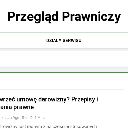
Przegląd Prawniczy
DZIAŁY SERWISU
wrzeć umowę darowizny? Przepisy i
ania prawne
2 Lata Ago
0
4 Mins
rowizny jest jednym z najczęściej stosowanych