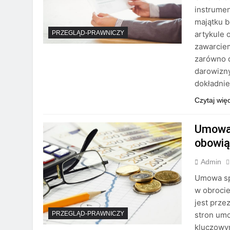
instrume
majątku 
artykule
PRZEGLĄD-PRAWNICZY
zawarcie
zarówno 
darowizn
dokładnie
Czytaj wię
Umowa 
obowią
Admin
Umowa spr
w obroci
jest prze
stron umo
PRZEGLĄD-PRAWNICZY
kluczowy