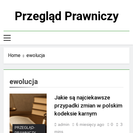
Skip
to
Przegląd Prawniczy
content
Home
ewolucja
ewolucja
Jakie są najciekawsze
przypadki zmian w polskim
kodeksie karnym
admin
6 miesięcy ago
0
3
PRZEGLĄD-
mins
PRAWNICZY