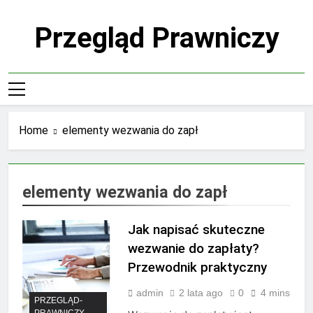
Skip
to
Przegląd Prawniczy
content
Home
elementy wezwania do zapł
elementy wezwania do zapł
Jak napisać skuteczne
wezwanie do zapłaty?
Przewodnik praktyczny
admin
2 lata ago
0
4 mins
PRZEGLĄD-
PRAWNICZY