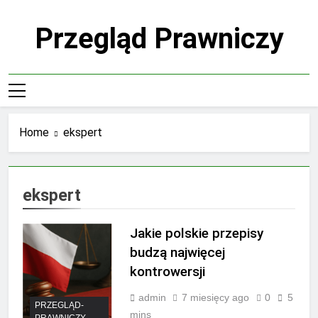
Skip
to
Przegląd Prawniczy
content
Home
ekspert
ekspert
Jakie polskie przepisy
budzą najwięcej
kontrowersji
admin
7 miesięcy ago
0
5
PRZEGLĄD-
mins
PRAWNICZY