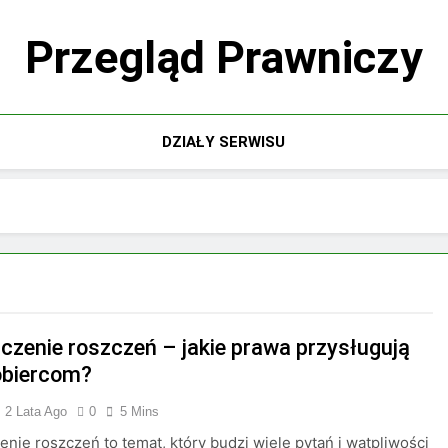
Przegląd Prawniczy
DZIAŁY SERWISU
iczenie roszczeń – jakie prawa przysługują
obiercom?
2 Lata Ago
0
5 Mins
enie roszczeń to temat, który budzi wiele pytań i wątpliwości