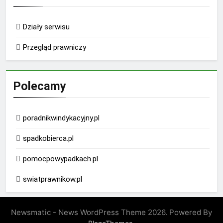
Działy serwisu
Przegląd prawniczy
Polecamy
poradnikwindykacyjny.pl
spadkobierca.pl
pomocpowypadkach.pl
swiatprawnikow.pl
Newsmatic - News WordPress Theme 2026. Powered By