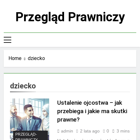
Skip
to
Przegląd Prawniczy
content
Home
dziecko
dziecko
Ustalenie ojcostwa – jak
przebiega i jakie ma skutki
prawne?
admin
2 lata ago
0
3 mins
PRZEGLĄD-
PRAWNICZY