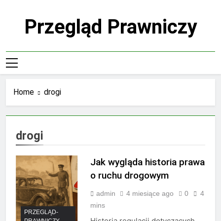
Skip
to
Przegląd Prawniczy
content
Home
drogi
drogi
Jak wygląda historia prawa
o ruchu drogowym
admin
4 miesiące ago
0
4
mins
PRZEGLĄD-
Historia regulacji dotyczących
PRAWNICZY