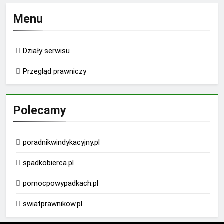
Menu
Działy serwisu
Przegląd prawniczy
Polecamy
poradnikwindykacyjny.pl
spadkobierca.pl
pomocpowypadkach.pl
swiatprawnikow.pl