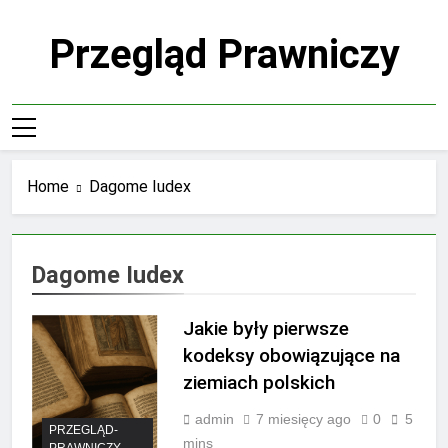
Skip
to
Przegląd Prawniczy
content
Home
Dagome Iudex
Dagome Iudex
Jakie były pierwsze
kodeksy obowiązujące na
ziemiach polskich
admin
7 miesięcy ago
0
5
PRZEGLĄD-
mins
PRAWNICZY