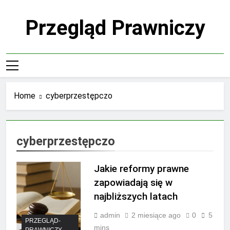
Skip
to
Przegląd Prawniczy
content
Home
cyberprzestępczo
cyberprzestępczo
Jakie reformy prawne
zapowiadają się w
najbliższych latach
admin
2 miesiące ago
0
5
PRZEGLĄD-
mins
PRAWNICZY