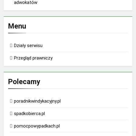
adwokatów
Menu
Działy serwisu
Przegląd prawniczy
Polecamy
poradnikwindykacyjny.pl
spadkobierca.pl
pomocpowypadkach.pl