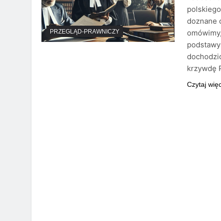
polskieg
doznane c
omówimy, 
PRZEGLĄD-PRAWNICZY
podstawy 
dochodzi
krzywdę 
Czytaj wię