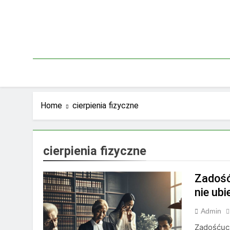
Skip
to
content
Home
cierpienia fizyczne
cierpienia fizyczne
Zadość
nie ub
Admin
Zadośćuc