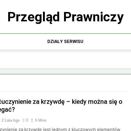
Przegląd Prawniczy
DZIAŁY SERWISU
uczynienie za krzywdę – kiedy można się o
iegać?
2 Lata Ago
0
6 Mins
zynienie za krzywdę jest jednym z kluczowych elementów