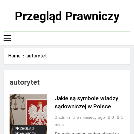
Skip
to
Przegląd Prawniczy
content
Home
autorytet
autorytet
Jakie są symbole władzy
sądowniczej w Polsce
admin
6 miesięcy ago
0
3
mins
PRZEGLĄD-
Pojęcie władzy sądowniczej w
PRAWNICZY