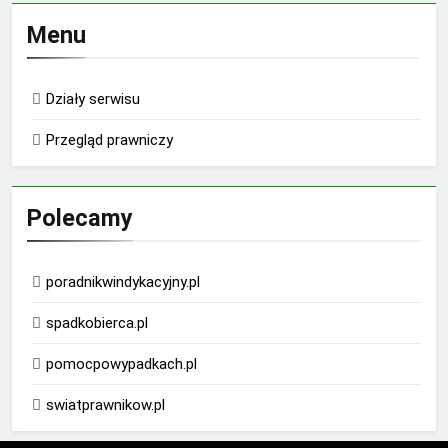
Menu
Działy serwisu
Przegląd prawniczy
Polecamy
poradnikwindykacyjny.pl
spadkobierca.pl
pomocpowypadkach.pl
swiatprawnikow.pl