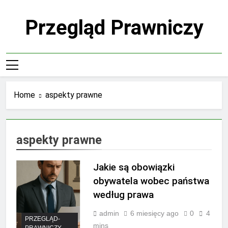
Skip
to
Przegląd Prawniczy
content
Home
aspekty prawne
aspekty prawne
Jakie są obowiązki
obywatela wobec państwa
według prawa
admin
6 miesięcy ago
0
4
PRZEGLĄD-
mins
PRAWNICZY