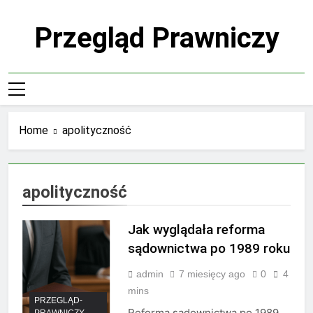
Skip
to
Przegląd Prawniczy
content
Home
apolityczność
apolityczność
Jak wyglądała reforma
sądownictwa po 1989 roku
admin
7 miesięcy ago
0
4
mins
PRZEGLĄD-
Reforma sądownictwa po 1989
PRAWNICZY