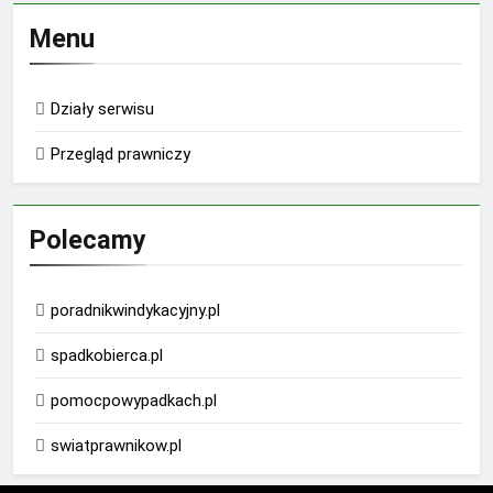
Menu
Działy serwisu
Przegląd prawniczy
Polecamy
poradnikwindykacyjny.pl
spadkobierca.pl
pomocpowypadkach.pl
swiatprawnikow.pl