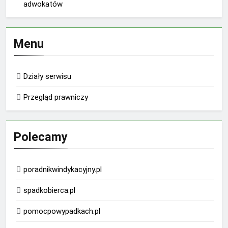
adwokatów
Menu
Działy serwisu
Przegląd prawniczy
Polecamy
poradnikwindykacyjny.pl
spadkobierca.pl
pomocpowypadkach.pl