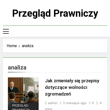
Skip
to
Przegląd Prawniczy
content
Home
analiza
analiza
Jak zmieniały się przepisy
dotyczące wolności
zgromadzeń
admin
3 miesiące ago
0
4
PRZEGLĄD-
mins
PRAWNICZY