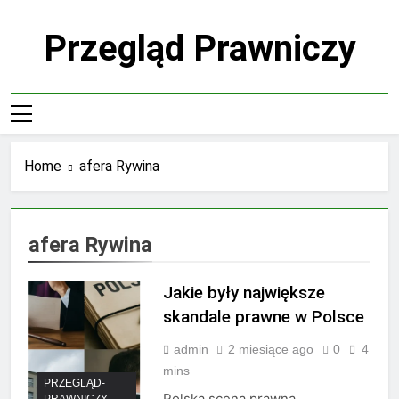
Skip
to
Przegląd Prawniczy
content
Home
afera Rywina
afera Rywina
Jakie były największe
skandale prawne w Polsce
admin
2 miesiące ago
0
4
mins
PRZEGLĄD-
Polska scena prawna
PRAWNICZY