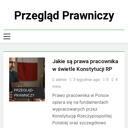
Skip
to
Przegląd Prawniczy
content
Jakie są prawa pracownika
w świetle Konstytucji RP
admin
3 tygodnie ago
0
4
mins
PRZEGLĄD-
Prawo pracownika w Polsce
PRAWNICZY
opiera się na fundamentach
wypracowanych przez
Konstytucję Rzeczypospolitej
Polskiej oraz szczegółowo