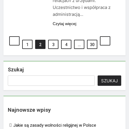
relacjach z urzędami.
Uczestnictwo i współpraca z
administracją…
Czytaj więcej
1
2
3
4
…
30
Szukaj
SZUKAJ
Najnowsze wpisy
Jakie są zasady wolności religijnej w Polsce