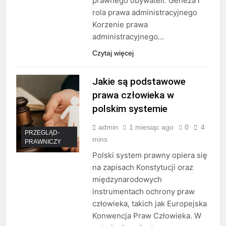
prawnego obywateli. Geneza i
rola prawa administracyjnego
Korzenie prawa
administracyjnego…
Czytaj więcej
Jakie są podstawowe
prawa człowieka w
polskim systemie
admin
1 miesiąc ago
0
4
PRZEGLĄD-
mins
PRAWNICZY
Polski system prawny opiera się
na zapisach Konstytucji oraz
międzynarodowych
instrumentach ochrony praw
człowieka, takich jak Europejska
Konwencja Praw Człowieka. W