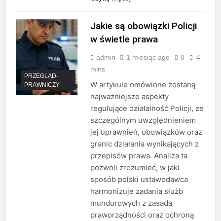
Jakie są obowiązki Policji
w świetle prawa
admin
1 miesiąc ago
0
4
mins
PRZEGLĄD-
W artykule omówione zostaną
PRAWNICZY
najważniejsze aspekty
regulujące działalność Policji, ze
szczególnym uwzględnieniem
jej uprawnień, obowiązków oraz
granic działania wynikających z
przepisów prawa. Analiza ta
pozwoli zrozumieć, w jaki
sposób polski ustawodawca
harmonizuje zadania służb
mundurowych z zasadą
praworządności oraz ochroną