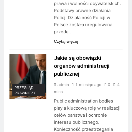
prawa i wolności obywatelskich.
Podstawy prawne działania
Policji Działalność Policji w
Polsce została uregulowana
przede…
Czytaj więcej
Jakie są obowiązki
organów administracji
publicznej
admin
1 miesiąc ago
0
4
PRZEGLĄD-
mins
PRAWNICZY
Public administration bodies
play a kluczową rolę w realizacji
celów państwa i ochronie
interesu publicznego.
Konieczność przestrzegania