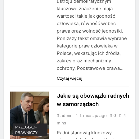
ustroju demokratycznym
kluczowe znaczenie mają
wartości takie jak godność
człowieka, równość wobec
prawa oraz wolność jednostki.
Poniższy tekst omawia wybrane
kategorie praw człowieka w
Polsce, wskazując ich źródła,
zakres oraz mechanizmy
ochrony. Podstawowe prawa…
Czytaj więcej
Jakie są obowiązki radnych
w samorządach
admin
1 miesiąc ago
0
4
mins
PRZEGLĄD-
Radni stanowią kluczowy
PRAWNICZY