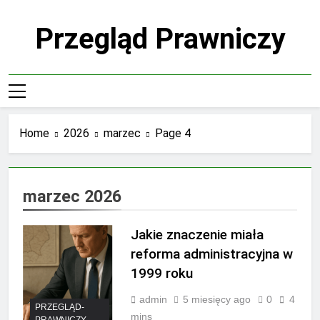
Skip
to
Przegląd Prawniczy
content
Home
2026
marzec
Page 4
marzec 2026
Jakie znaczenie miała
reforma administracyjna w
1999 roku
admin
5 miesięcy ago
0
4
PRZEGLĄD-
mins
PRAWNICZY