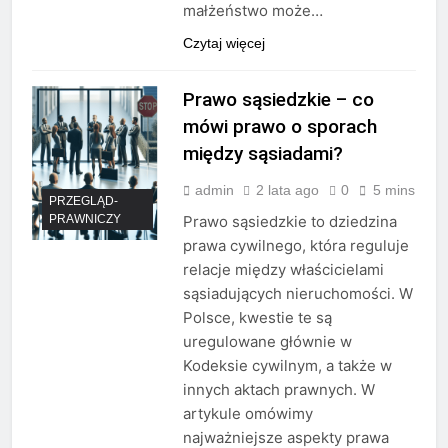
małżeństwo może…
Czytaj więcej
Prawo sąsiedzkie – co
mówi prawo o sporach
między sąsiadami?
admin
2 lata ago
0
5 mins
PRZEGLĄD-
PRAWNICZY
Prawo sąsiedzkie to dziedzina
prawa cywilnego, która reguluje
relacje między właścicielami
sąsiadujących nieruchomości. W
Polsce, kwestie te są
uregulowane głównie w
Kodeksie cywilnym, a także w
innych aktach prawnych. W
artykule omówimy
najważniejsze aspekty prawa