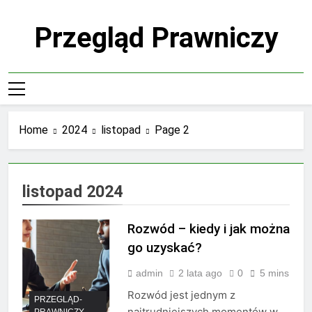
Skip
to
Przegląd Prawniczy
content
Home
2024
listopad
Page 2
listopad 2024
Rozwód – kiedy i jak można
go uzyskać?
admin
2 lata ago
0
5 mins
Rozwód jest jednym z
PRZEGLĄD-
najtrudniejszych momentów w
PRAWNICZY