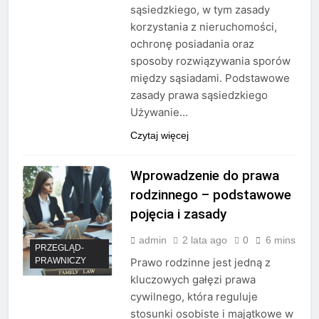
sąsiedzkiego, w tym zasady
korzystania z nieruchomości,
ochronę posiadania oraz
sposoby rozwiązywania sporów
między sąsiadami. Podstawowe
zasady prawa sąsiedzkiego
Używanie…
Czytaj więcej
Wprowadzenie do prawa
rodzinnego – podstawowe
pojęcia i zasady
admin
2 lata ago
0
6 mins
PRZEGLĄD-
PRAWNICZY
Prawo rodzinne jest jedną z
kluczowych gałęzi prawa
cywilnego, która reguluje
stosunki osobiste i majątkowe w