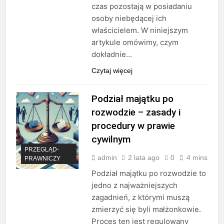
czas pozostają w posiadaniu
osoby niebędącej ich
właścicielem. W niniejszym
artykule omówimy, czym
dokładnie…
Czytaj więcej
Podział majątku po
rozwodzie – zasady i
procedury w prawie
cywilnym
PRZEGLĄD-
admin
2 lata ago
0
4 mins
PRAWNICZY
Podział majątku po rozwodzie to
jedno z najważniejszych
zagadnień, z którymi muszą
zmierzyć się byli małżonkowie.
Proces ten jest regulowany