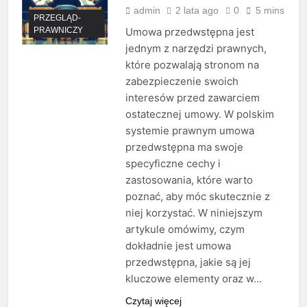
admin
2 lata ago
0
5 mins
PRZEGLĄD-
PRAWNICZY
Umowa przedwstępna jest
jednym z narzędzi prawnych,
które pozwalają stronom na
zabezpieczenie swoich
interesów przed zawarciem
ostatecznej umowy. W polskim
systemie prawnym umowa
przedwstępna ma swoje
specyficzne cechy i
zastosowania, które warto
poznać, aby móc skutecznie z
niej korzystać. W niniejszym
artykule omówimy, czym
dokładnie jest umowa
przedwstępna, jakie są jej
kluczowe elementy oraz w…
Czytaj więcej