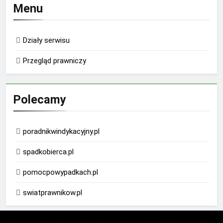
Menu
Działy serwisu
Przegląd prawniczy
Polecamy
poradnikwindykacyjny.pl
spadkobierca.pl
pomocpowypadkach.pl
swiatprawnikow.pl