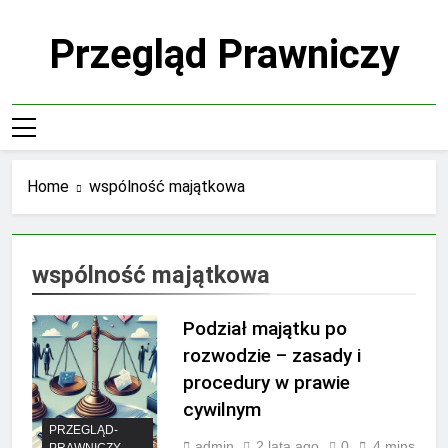
Skip
to
Przegląd Prawniczy
content
Home
wspólność majątkowa
wspólność majątkowa
Podział majątku po
rozwodzie – zasady i
procedury w prawie
cywilnym
PRZEGLĄD-
admin
2 lata ago
0
4 mins
PRAWNICZY